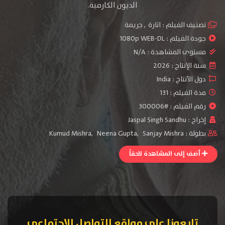
الديون الكارمية.
تصنيف الفيلم :
اثارة
,
جريمة
جودة الفيلم :
1080p WEB-DL
مستوى المشاهدة :
N/A
سنة الإنتاج :
2026
دول الأنتاج :
India
مدة الفيلم : 131
رقم الفيلم : #300006
إخراج :
Jaspal Singh Sandhu
بطولة :
Sanjay Mishra
,
Neena Gupta
,
Kumud Mishra
أضف إلى المشاهدة لاحقاً
تابعونا على مواقع التواصل الإجتماعي