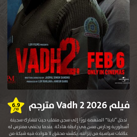
فيلم Vadh 2 2026 مترجم
6.9
/10
تدخل “ناينا” المتهمة زورًا إلى سجن متقلب حيث تتشارك سجينة
أسطورية وحارس مسن في رابطة هادئة. عندما يختفي مفترس له
علاقات سياسية من زنزانته، يكشف محقق لا هوادة فيه شبكة من