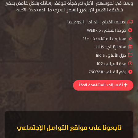
وبعث في نفوسهم الأمل، ثم فجأة تتوقف رسائله بشكل غامض يدفع
شقيقه الأصغر لأن يقرر السفر ليعرف ما الذي حدث لأخيه.
تصنيف الفيلم :
الدراما
,
الكوميديا
جودة الفيلم :
WEBRip
مستوى المشاهدة :
+13
سنة الإنتاج :
2015
دول الأنتاج :
India
مدة الفيلم : 102
رقم الفيلم : #73076
أضف إلى المشاهدة لاحقاً
تابعونا على مواقع التواصل الإجتماعي