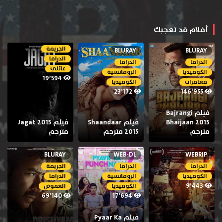
أفلام قد تعجبك
الجريمة
BLURAY
BLURAY
الدراما
الدراما
الدراما
عائلي
الكوميديا
الرومانسية
19٬594
مغامرات
الكوميديا
23٬172
146٬955
فيلم Bajrangi
Bhaijaan 2015
فيلم Shaandaar
فيلم Jagat 2015
مترجم
2015 مترجم
مترجم
BLURAY
WEB-DL
WEBRIP
الدراما
الدراما
الجريمة
الكوميديا
الرومانسية
الدراما
9٬443
الكوميديا
الغموض
69٬140
17٬694
فيلم Pyaar Ka