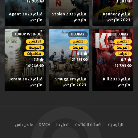
12٬905
3٬382
فيلم Kennedy
فيلم Stolen 2023
فيلم Agent 2023
2023 مترجم
مترجم
مترجم
1080P WEB-DL
BLURAY
BLURAY
الأكشن
الأكشن
الأكشن
الجريمة
الجريمة
الجريمة
6.5
الدراما
مغامرات
7.5
21٬531
6.7
14٬246
17٬593
فيلم Kill 2023
فيلم Smugglers
فيلم Joram 2023
مترجم
2023 مترجم
مترجم
الرئيسية
الأسئلة الشائعة
اتصل بنا
DMCA
فاصل بلس