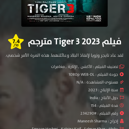
فيلم Tiger 3 2023 مترجم
7.4
/10
لقد عاد تايجر وزويا لإنقاذ البلاد وعائلتهما. هذه المرة الأمر شخصي.
تصنيف الفيلم :
الأكشن
,
الإثارة
,
مغامرات
جودة الفيلم :
1080p WEB-DL
مستوى المشاهدة :
N/A
سنة الإنتاج :
2023
دول الأنتاج :
India
مدة الفيلم : 154
رقم الفيلم : #234290
إخراج :
Maneesh Sharma