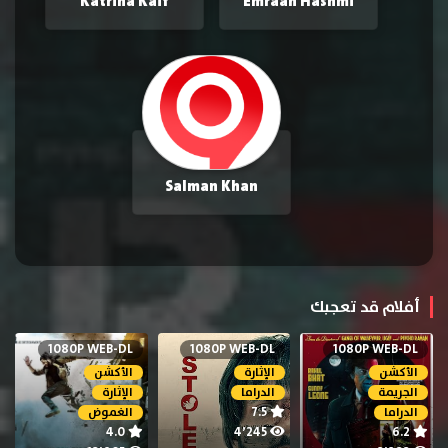
Katrina Kaif
Emraan Hashmi
Salman Khan
أفلام قد تعجبك
1080P WEB-DL
1080P WEB-DL
1080P WEB-DL
الأكشن
الإثارة
الأكشن
الجريمة
الدراما
الإثارة
7.5
الدراما
الغموض
4.0
4٬245
6.2