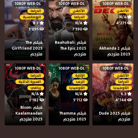
1080P WEB-DL
1080P WEB-DL
1080P WEB-DL
الأكشن
الأكشن
الدراما
N/A
الدراما
الرومانسية
8.3
N/A
4٬275
5٬095
7٬590
فيلم Baahubali:
فيلم The
فيلم Akhanda 2
The Epic 2025
Girlfriend 2025
2025 مترجم
مترجم
مترجم
1080P WEB-DL
1080P WEB-DL
1080P WEB-DL
الأكشن
الإثارة
الدراما
الدراما
الرعب
السيرة الذاتية
الكوميديا
الكوميديا
رياضي
N/A
N/A
6.3
3٬182
5٬712
4٬744
فيلم Bison:
فيلم Dude 2025
فيلم Thamma
Kaalamaadan
مترجم
2025 مترجم
2025 مترجم