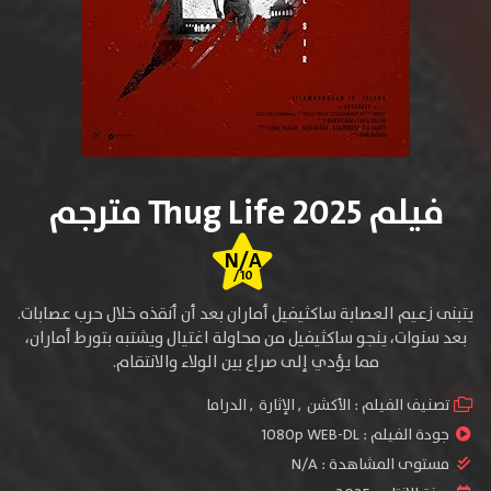
فيلم Thug Life 2025 مترجم
N/A
/10
يتبنى زعيم العصابة ساكثيفيل أماران بعد أن أنقذه خلال حرب عصابات.
بعد سنوات، ينجو ساكثيفيل من محاولة اغتيال ويشتبه بتورط أماران،
مما يؤدي إلى صراع بين الولاء والانتقام.
تصنيف الفيلم :
الأكشن
,
الإثارة
,
الدراما
جودة الفيلم :
1080p WEB-DL
مستوى المشاهدة :
N/A