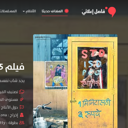
المضاف حديثا
الأفلام
المسلسلات
فيلم Telusu Kada 2025 مترجم
يجد شاب نفسه 
تصنيف الفي
مستوى الم
دول الأنتاج 
إخراج :
Kona
بطولة :
etty