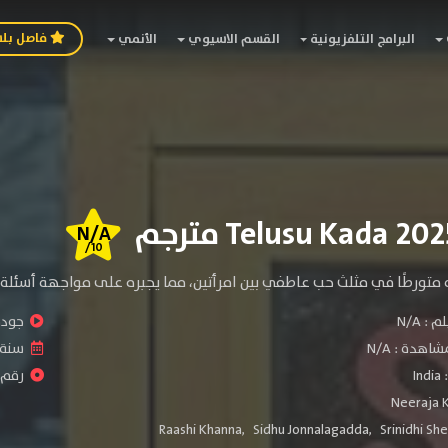
فاصل بل
البرامج التلفزيونية
القسم الاسيوي
الأنمي
N/A
/10
متورطًا في مثلث حب عاطفي بين امرأتين، مما يجبره على مواجهة أسئلة عم
لم :
N/A
جودة 
شاهدة :
N/A
سنة ا
:
India
رقم الف
Neeraja 
Raashi Khanna
,
Sidhu Jonnalagadda
,
Srinidhi Sh