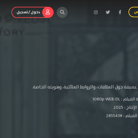
س
دخول / تسجيل
يقة حول العلاقات، والروابط العائلية، وهويته الخاصة.
الفيلم :
1080p WEB-DL
لإنتاج :
2025
يلم : #285543