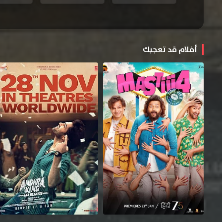
أفلام قد تعجبك