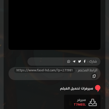
شارك :
الرابط المختصر :
https://www.fasel-hd.cam/?p=271981
سيرفرات تحميل الفيلم
سيرفر
T7MEEL