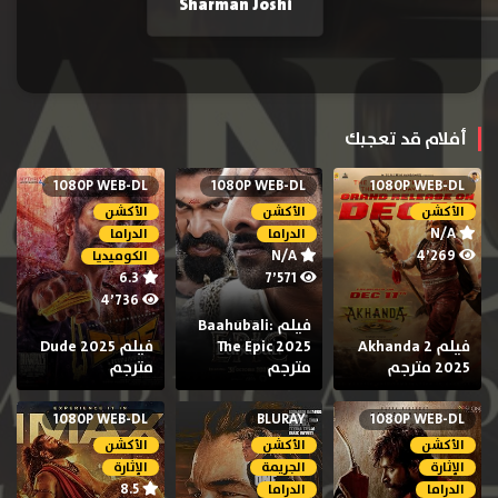
Sharman Joshi
أفلام قد تعجبك
1080P WEB-DL
1080P WEB-DL
1080P WEB-DL
الأكشن
الأكشن
الأكشن
N/A
الدراما
الدراما
N/A
4٬269
الكوميديا
6.3
7٬571
4٬736
فيلم Baahubali:
فيلم Akhanda 2
The Epic 2025
فيلم Dude 2025
2025 مترجم
مترجم
مترجم
1080P WEB-DL
BLURAY
1080P WEB-DL
الأكشن
الأكشن
الأكشن
الإثارة
الجريمة
الإثارة
8.5
الدراما
الدراما