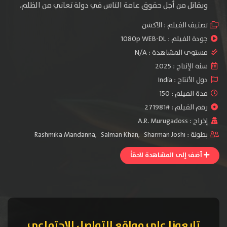
ويقاتل من أجل حقوق عامة الناس في دولة تعاني من الظلم.
تصنيف الفيلم :
الأكشن
جودة الفيلم :
1080p WEB-DL
مستوى المشاهدة :
N/A
سنة الإنتاج :
2025
دول الأنتاج :
India
مدة الفيلم : 150
رقم الفيلم : #271981
إخراج :
A.R. Murugadoss
بطولة :
Sharman Joshi
,
Salman Khan
,
Rashmika Mandanna
أضف إلى المشاهدة لاحقاً
تابعونا على مواقع التواصل الإجتماعي