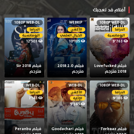
أفلام قد تعجبك
1080P WEB-DL
WEBRIP
1080P WEB-DL
الدراما
الأكشن
الدراما
الرومانسية
الخيال العلمي
الرومانسية
12٬503
10٬105
9٬763
فيلم Lovefucked
فيلم 2.0 2018
فيلم Sir 2018
2018 مترجم
مترجم
مترجم
WEB-DL
WEB-DL
1080P WEB-DL
الدراما
الأكشن
الدراما
7٬141
9٬186
الإثارة
9٬385
فيلم Torbaaz
فيلم Goodachari
فيلم Peranbu