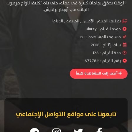
الوقت يحقق نجاحات كبيرة في عمله، حتى يتم تكليف تاواج مرهوب
الجانب في أووتار براديش.
تصنيف الفيلم :
الأكشن
,
الجريمة
,
الدراما
جودة الفيلم :
Bluray
مستوى المشاهدة :
+13
سنة الإنتاج :
2018
مدة الفيلم : 128
رقم الفيلم : #67778
أضف إلى المشاهدة لاحقاً
تابعونا على مواقع التواصل الإجتماعي