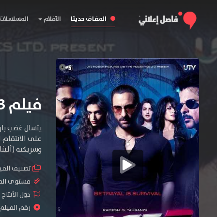
المضاف حديثا
الأفلام
المسلسلات
فيلم Race 2 2013 مترجم
يتسلل غضب بار
على الانتقام 
وشريكته (ألين
تصنيف الفي
مستوى الم
دول الأنتاج 
رقم الفيلم : #0