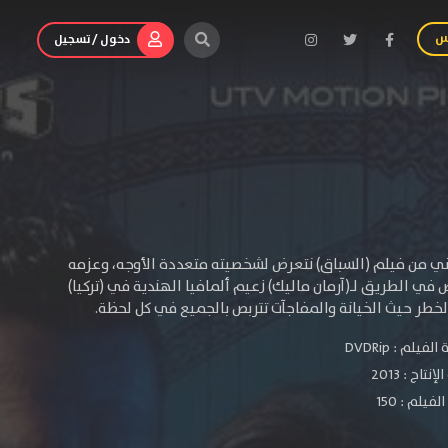
س
دخول / تسجيل
ثاني من فيلم (السباق) نتعرض لشخصيته متعددة الأوجه، وعزمه
في الطريق لـ(آرمان ماليك) زعيم ألمافيا الهندية في (تركيا)
لخطر حيث الخيانة والمفاجآت تتربص بالجميع في كل لحظة.
الفيلم :
DVDRip
لإنتاج :
2013
فيلم : 150