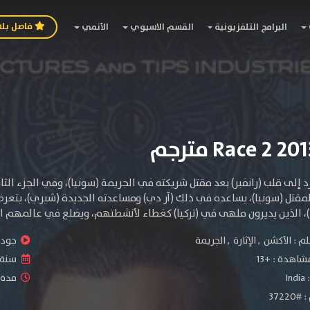
فاصل بل
البرامج التلفزيونية
القسم الاسيوي
الأنمي
د إلى قلب (رانفير) بعد مقتل شريكته في الجريمة (سونيا)، وفي الجزء ال
لمقتل (سونيا)، يساعده في ذلك (آر دي) ومساعدته الجديدة (شيري)، يتعرض 
ا)، الذين يديرون ملهى في (تركيا) كغطاء لأنشطتهم، ويضلع في عالمهم ا
لم :
الأكشن
,
الإثارة
,
الجريمة
جودة 
شاهدة :
+13
سنة ا
:
India
مدة ال
3722