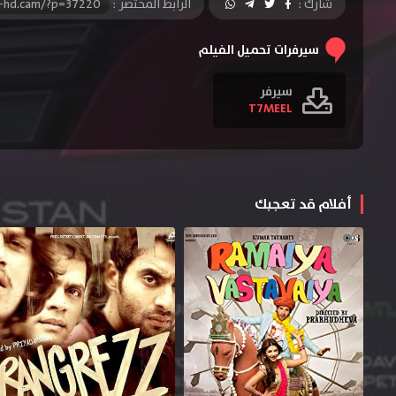
شارك :
الرابط المختصر :
l-hd.cam/?p=37220
سيرفرات تحميل الفيلم
سيرفر
T7MEEL
أفلام قد تعجبك