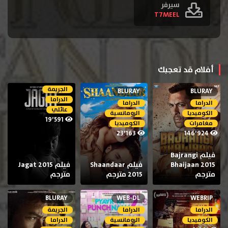
سيرفر
T7MEEL
أفلام قد تعجبك
الجريمة
BLURAY
BLURAY
الدراما
الدراما
الدراما
عائلي
الكوميديا
الرومانسية
19٬591
مغامرات
الكوميديا
23٬163
146٬924
فيلم Bajrangi
Bhaijaan 2015
فيلم Shaandaar
فيلم Jagat 2015
مترجم
2015 مترجم
مترجم
BLURAY
WEB-DL
WEBRIP
الدراما
الدراما
الجريمة
الكوميديا
الرومانسية
الدراما