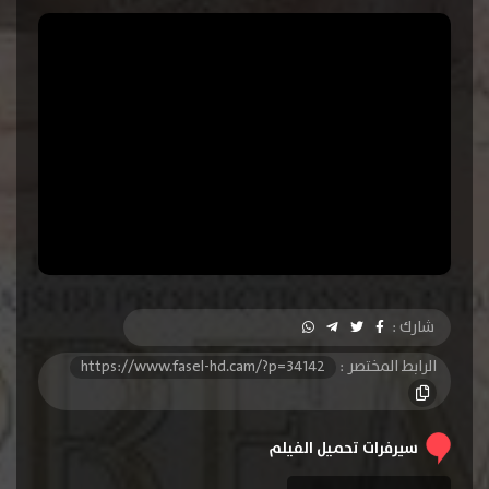
شارك :
الرابط المختصر :
https://www.fasel-hd.cam/?p=34142
سيرفرات تحميل الفيلم