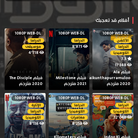
أفلام قد تعجبك
1080P WEB-DL
1080P WEB-DL
1080P WEB-DL
الأكشن
الدراما
الدراما
8٬875
الدراما
موسيقى
4٬718
الكوميديا
7.3
11٬348
فيلم Ala
Vaikunthapurramuloo
فيلم Milestone
فيلم The Disciple
2020 مترجم
2021 مترجم
2020 مترجم
1080P WEB-DL
1080P WEB-DL
1080P WEB-DL
الدراما
الدراما
الإثارة
الكوميديا
الكوميديا
الدراما
12٬040
مغامرات
الكوميديا
8٬116
8٬258
فيلم Indoo Ki
فيلم Kilometers