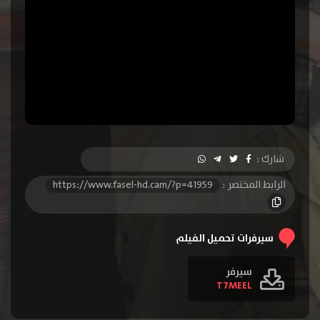
شارك :
الرابط المختصر :
https://www.fasel-hd.cam/?p=41959
سيرفرات تحميل الفيلم
سيرفر
T7MEEL