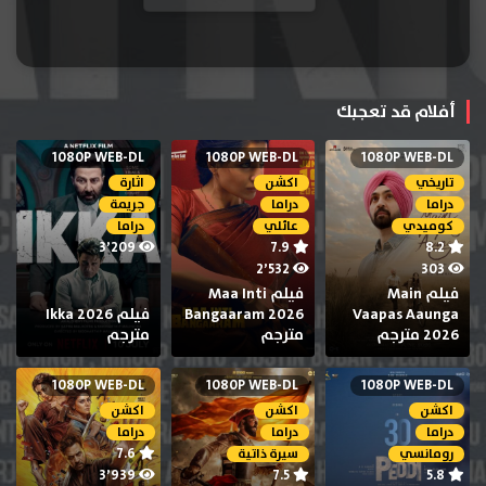
أفلام قد تعجبك
1080P WEB-DL
1080P WEB-DL
1080P WEB-DL
تاريخي
اكشن
اثارة
دراما
دراما
جريمة
كوميدي
عائلي
دراما
3٬209
7.9
8.2
2٬532
303
فيلم Main
فيلم Maa Inti
Vaapas Aaunga
Bangaaram 2026
فيلم Ikka 2026
2026 مترجم
مترجم
مترجم
1080P WEB-DL
1080P WEB-DL
1080P WEB-DL
اكشن
اكشن
اكشن
دراما
دراما
دراما
7.6
رومانسي
سيرة ذاتية
3٬939
7.5
5.8