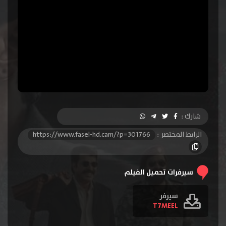
شارك :
الرابط المختصر :
https://www.fasel-hd.cam/?p=301766
سيرفرات تحميل الفيلم
سيرفر
T7MEEL