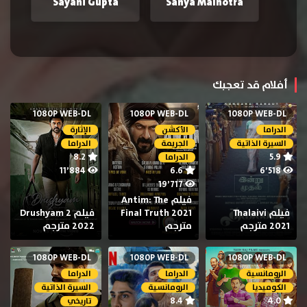
Sayani Gupta
Sanya Malhotra
أفلام قد تعجبك
1080P WEB-DL
1080P WEB-DL
1080P WEB-DL
الدراما
الأكشن
الإثارة
السيرة الذاتية
الجريمة
الدراما
8.2
5.9
الدراما
11٬884
6.6
6٬518
19٬717
فيلم Antim: The
فيلم Thalaivi
Final Truth 2021
فيلم Drushyam 2
2021 مترجم
مترجم
2022 مترجم
1080P WEB-DL
1080P WEB-DL
1080P WEB-DL
الرومانسية
الدراما
الدراما
الكوميديا
الرومانسية
السيرة الذاتية
8.4
4.0
تاريخي