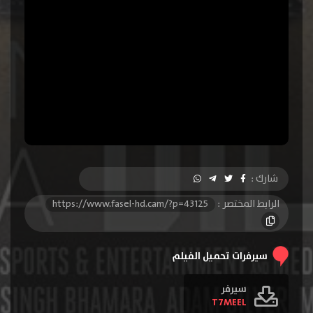
شارك :
الرابط المختصر :
https://www.fasel-hd.cam/?p=43125
سيرفرات تحميل الفيلم
سيرفر
T7MEEL