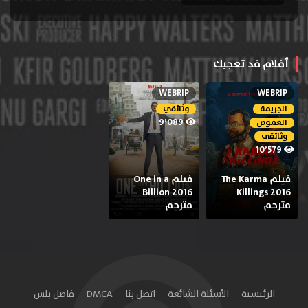
أفلام قد تعجبك
WEBRIP
WEBRIP
الجريمة
وثائقي
9٬089
الغموض
وثائقي
10٬579
فيلم The Karma
فيلم One in a
Billion 2016
Killings 2016
مترجم
مترجم
الرئيسية
الأسئلة الشائعة
اتصل بنا
DMCA
فاصل بلس