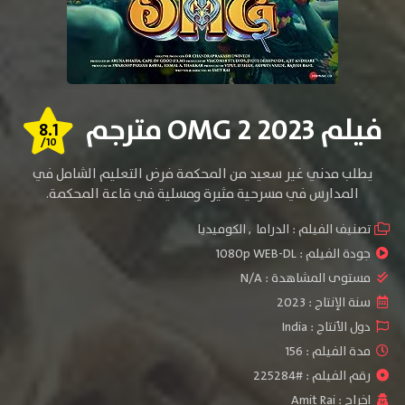
فيلم OMG 2 2023 مترجم
8.1
/10
يطلب مدني غير سعيد من المحكمة فرض التعليم الشامل في
المدارس في مسرحية مثيرة ومسلية في قاعة المحكمة.
تصنيف الفيلم :
الدراما
,
الكوميديا
جودة الفيلم :
1080p WEB-DL
مستوى المشاهدة :
N/A
سنة الإنتاج :
2023
دول الأنتاج :
India
مدة الفيلم : 156
رقم الفيلم : #225284
إخراج :
Amit Rai