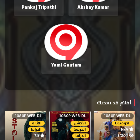
Pankaj Tripathi
Akshay Kumar
Yami Gautam
أفلام قد تعجبك
1080P WEB-DL
1080P WEB-DL
1080P WEB-DL
الكوميديا
الأكشن
الإثارة
N/A
الجريمة
الدراما
7.5
3٬204
الدراما