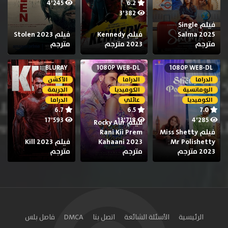
4٬245
6.2
3٬382
فيلم Single
Salma 2025
فيلم Kennedy
فيلم Stolen 2023
مترجم
2023 مترجم
مترجم
BLURAY
1080P WEB-DL
1080P WEB-DL
الدراما
الدراما
الأكشن
الرومانسية
الكوميديا
الجريمة
الكوميديا
عائلي
الدراما
6.7
6.5
7.0
17٬593
13٬718
4٬285
فيلم Rocky Aur
فيلم Miss Shetty
Rani Kii Prem
Mr Polishetty
Kahaani 2023
فيلم Kill 2023
2023 مترجم
مترجم
مترجم
الرئيسية
الأسئلة الشائعة
اتصل بنا
DMCA
فاصل بلس