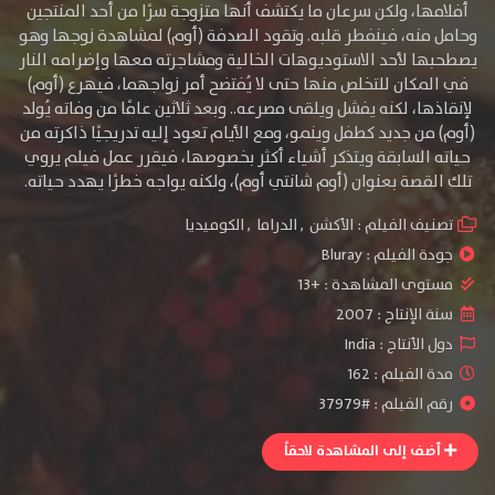
أفلامها، ولكن سرعان ما يكتشف أنها متزوجة سرًا من أحد المنتجين
وحامل منه، فينفطر قلبه. وتقود الصدفة (أوم) لمشاهدة زوجها وهو
يصطحبها لأحد الاستوديوهات الخالية ومشاجرته معها وإضرامه النار
في المكان للتخلص منها حتى لا يُفتضح أمر زواجهما، فيهرع (أوم)
لإنقاذها، لكنه يفشل ويلقى مصرعه.. وبعد ثلاثين عامًا من وفاته يُولد
(أوم) من جديد كطفل وينمو، ومع الأيام تعود إليه تدريجيًا ذاكرته من
حياته السابقة ويتذكر أشياء أكثر بخصوصها، فيقرر عمل فيلم يروي
تلك القصة بعنوان (أوم شانتي أوم)، ولكنه يواجه خطرًا يهدد حياته.
تصنيف الفيلم :
الأكشن
,
الدراما
,
الكوميديا
جودة الفيلم :
Bluray
مستوى المشاهدة :
+13
سنة الإنتاج :
2007
دول الأنتاج :
India
مدة الفيلم : 162
رقم الفيلم : #37979
أضف إلى المشاهدة لاحقاً