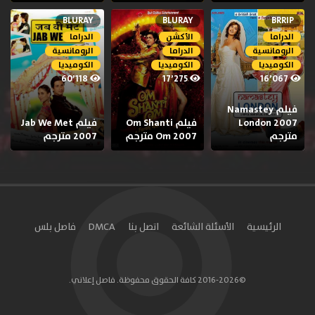
BLURAY
BLURAY
BRRIP
الدراما
الأكشن
الدراما
الرومانسية
الدراما
الرومانسية
الكوميديا
الكوميديا
الكوميديا
60٬118
17٬275
16٬067
فيلم Namastey
London 2007
فيلم Om Shanti
فيلم Jab We Met
مترجم
Om 2007 مترجم
2007 مترجم
الرئيسية
الأسئلة الشائعة
اتصل بنا
DMCA
فاصل بلس
©2016-2026 كافة الحقوق محفوظة. فاصل إعلاني.