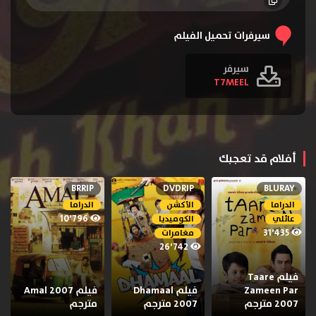
سيرفرات تحميل الفيلم
سيرفر
T7MEEL
أفلام قد تعجبك
BRRIP
DVDRIP
BLURAY
الدراما
الأكشن
الدراما
10٬796
عائلي
الكوميديا
31٬435
مغامرات
26٬742
فيلم Taare
Zameen Par
فيلم Dhamaal
فيلم Amal 2007
2007 مترجم
2007 مترجم
مترجم