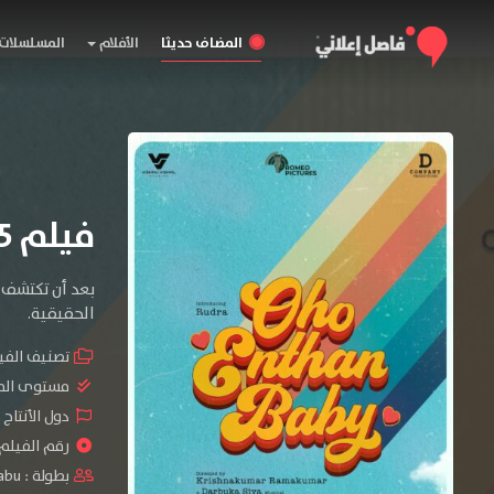
المضاف حديثا
الأفلام
المسلسلات
فيلم Oho Enthan Baby 2025 مترجم
بعد أن تكتشف “
الحقيقية.
تصنيف الفي
مستوى الم
دول الأنتاج 
رقم الفيلم : #90
بطولة :
abu