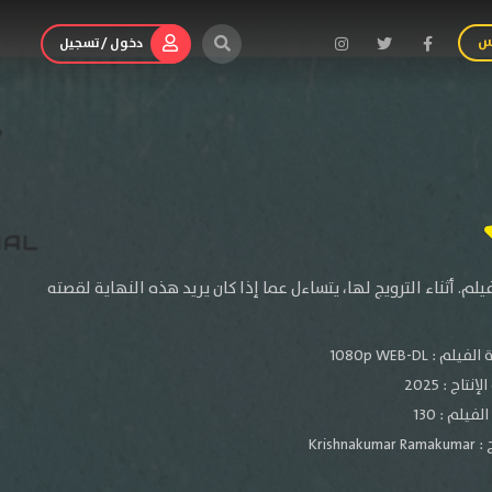
س
دخول / تسجيل
م. أثناء الترويج لها، يتساءل عما إذا كان يريد هذه النهاية لقصته
الفيلم :
1080p WEB-DL
لإنتاج :
2025
فيلم : 130
 :
Krishnakumar Ramakumar