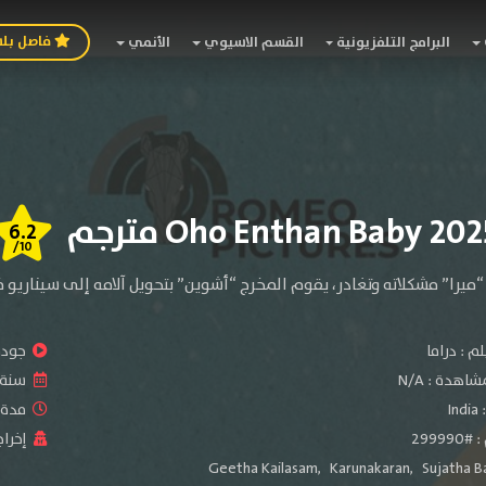
فاصل بل
البرامج التلفزيونية
القسم الاسيوي
الأنمي
6.2
/10
ميرا” مشكلاته وتغادر، يقوم المخرج “أشوين” بتحويل آلامه إلى سيناريو فيل
لم :
دراما
جودة 
شاهدة :
N/A
سنة ا
:
India
مدة ال
2999
إخراج
Geetha Kailasam
,
Karunakaran
,
Sujatha B