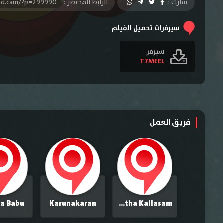
شارك :
الرابط المختصر :
-hd.cam/?p=299990
سيرفرات تحميل الفيلم
سيرفر
T7MEEL
فريق العمل
ha Babu
Karunakaran
Geetha Kailasam