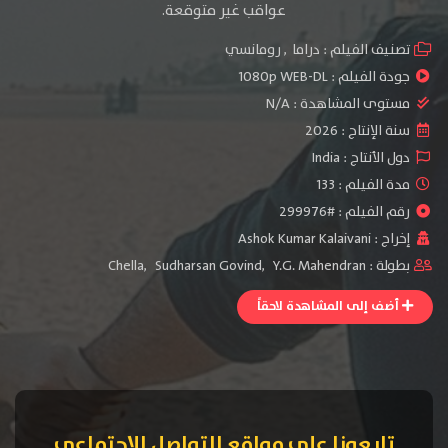
عواقب غير متوقعة.
تصنيف الفيلم :
دراما
,
رومانسي
جودة الفيلم :
1080p WEB-DL
مستوى المشاهدة :
N/A
سنة الإنتاج :
2026
دول الأنتاج :
India
مدة الفيلم : 133
رقم الفيلم : #299976
إخراج :
Ashok Kumar Kalaivani
بطولة :
Y.G. Mahendran
,
Sudharsan Govind
,
Chella
أضف إلى المشاهدة لاحقاً
تابعونا على مواقع التواصل الإجتماعي