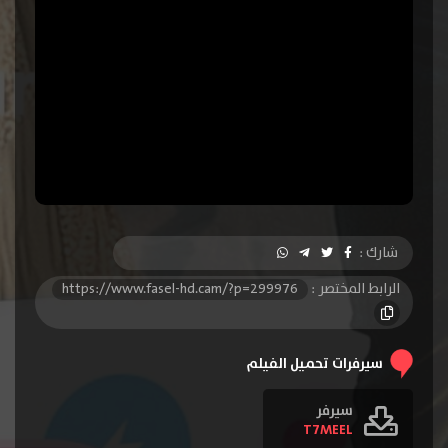
شارك :
الرابط المختصر :
https://www.fasel-hd.cam/?p=299976
سيرفرات تحميل الفيلم
سيرفر
T7MEEL