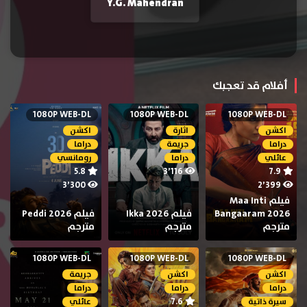
Y.G. Mahendran
أفلام قد تعجبك
1080P WEB-DL
1080P WEB-DL
1080P WEB-DL
اكشن
اثارة
اكشن
دراما
جريمة
دراما
عائلي
دراما
رومانسي
5.8
3٬116
7.9
3٬300
2٬399
فيلم Maa Inti
Bangaaram 2026
فيلم Ikka 2026
فيلم Peddi 2026
مترجم
مترجم
مترجم
1080P WEB-DL
1080P WEB-DL
1080P WEB-DL
اكشن
اكشن
جريمة
دراما
دراما
دراما
7.6
سيرة ذاتية
عائلي