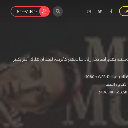
س
دخول / تسجيل
تبه بهم. لقد دخل إلى عالمهم كغريب، ليجد أن هناك أكثر بكثير
الفيلم :
1080p WEB-DL
لأنتاج :
الهند
يلم : #240681