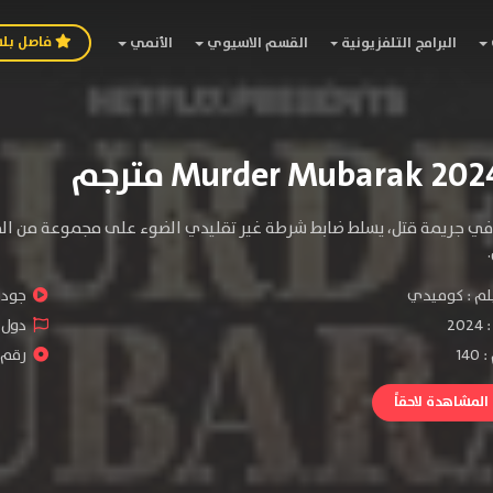
فاصل بل
البرامج التلفزيونية
القسم الاسيوي
الأنمي
 في جريمة قتل، يسلط ضابط شرطة غير تقليدي الضوء على مجموعة من المش
لم :
كوميدي
جودة 
:
2024
دول ا
14
رقم الف
لمشاهدة لاحقاً