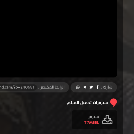
شارك :
الرابط المختصر :
-hd.cam/?p=240681
سيرفرات تحميل الفيلم
سيرفر
T7MEEL