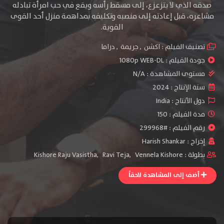
صدقه الذي لا يتزعزع، إلى مسقط رأسه ويقع في حب امرأة تبادله
مشاعره، قبل إعادته إلى منصبه وتكليفه بمداهمة منزل أحد القوى
القوية.
تصنيف الفيلم :
اكشن
,
جريمة
,
دراما
جودة الفيلم :
1080p WEB-DL
مستوى المشاهدة :
N/A
سنة الإنتاج :
2024
دول الأنتاج :
India
مدة الفيلم : 150
رقم الفيلم : #299968
إخراج :
Harish Shankar
بطولة :
Vennela Kishore
,
Ravi Teja
,
Kishore Raju Vasistha
أضف إلى المشاهدة لاحقاً