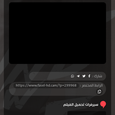
شارك :
الرابط المختصر :
https://www.fasel-hd.cam/?p=299968
سيرفرات تحميل الفيلم