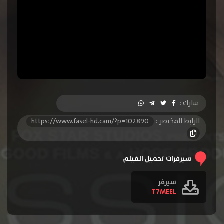
شارك :
الرابط المختصر :
https://www.fasel-hd.cam/?p=102890
سيرفرات تحميل الفيلم
سيرفر
T7MEEL