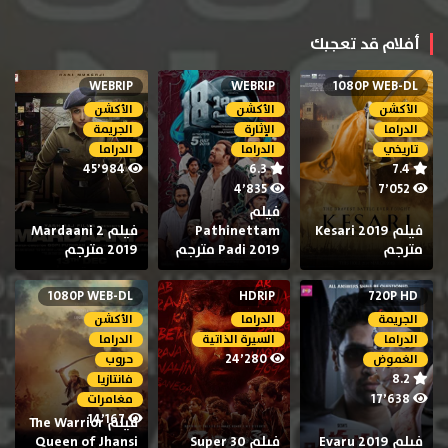
أفلام قد تعجبك
WEBRIP
WEBRIP
1080P WEB-DL
الأكشن
الأكشن
الأكشن
الدراما
الإثارة
الجريمة
تاريخي
الدراما
الدراما
45٬984
6.3
7.4
4٬835
7٬052
فيلم
فيلم Kesari 2019
Pathinettam
فيلم Mardaani 2
مترجم
Padi 2019 مترجم
2019 مترجم
1080P WEB-DL
HDRIP
720P HD
الجريمة
الدراما
الأكشن
الدراما
السيرة الذاتية
الدراما
24٬280
الغموض
حروب
8.2
فانتازيا
17٬638
مغامرات
14٬167
فيلم The Warrior
فيلم Evaru 2019
فيلم Super 30
Queen of Jhansi