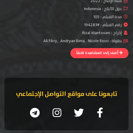
سنة الإنتاج :
2022
دول الأنتاج :
Indonesia
مدة الفيلم : 105
رقم الفيلم : #194283
إخراج :
Rizal Mantovani
بطولة :
Nicole Rossi
,
Andryan Bima
,
Ali Fikry
أضف إلى المشاهدة لاحقاً
تابعونا على مواقع التواصل الإجتماعي