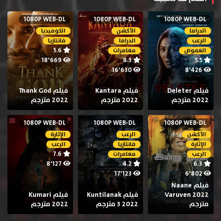
1080P WEB-DL
1080P WEB-DL
1080P WEB-DL
الدراما
الأكشن
الكوميديا
الرعب
الدراما
فانتازيا
5.6
الغموض
مغامرات
18٬669
8.3
5.5
16٬630
8٬426
فيلم Deleter
فيلم Kantara
فيلم Thank God
2022 مترجم
2022 مترجم
2022 مترجم
1080P WEB-DL
1080P WEB-DL
1080P WEB-DL
الأكشن
الرعب
الإثارة
الإثارة
فانتازيا
الرعب
7.6
الرعب
مغامرات
8٬127
4.2
6.3
17٬123
6٬802
فيلم Naane
Varuven 2022
فيلم Kuntilanak
فيلم Kumari
مترجم
3 2022 مترجم
2022 مترجم