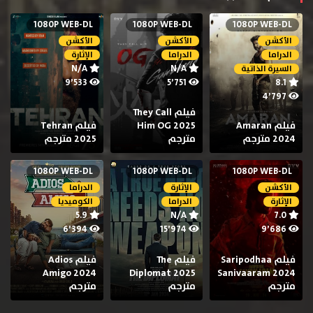
1080P WEB-DL
1080P WEB-DL
1080P WEB-DL
الأكشن
الأكشن
الأكشن
الدراما
الدراما
الإثارة
N/A
N/A
السيرة الذاتية
9٬533
5٬751
8.1
4٬797
فيلم They Call
فيلم Amaran
Him OG 2025
فيلم Tehran
2024 مترجم
مترجم
2025 مترجم
1080P WEB-DL
1080P WEB-DL
1080P WEB-DL
الأكشن
الإثارة
الدراما
الإثارة
الدراما
الكوميديا
5.9
N/A
7.0
6٬394
15٬974
9٬686
فيلم Saripodhaa
فيلم The
فيلم Adios
Amigo 2024
Diplomat 2025
Sanivaaram 2024
مترجم
مترجم
مترجم