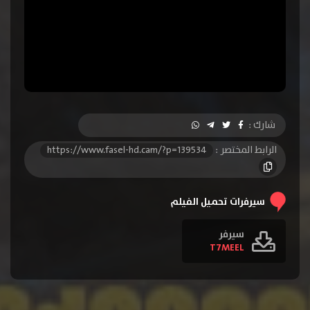
شارك :
الرابط المختصر :
https://www.fasel-hd.cam/?p=139534
سيرفرات تحميل الفيلم
سيرفر
T7MEEL