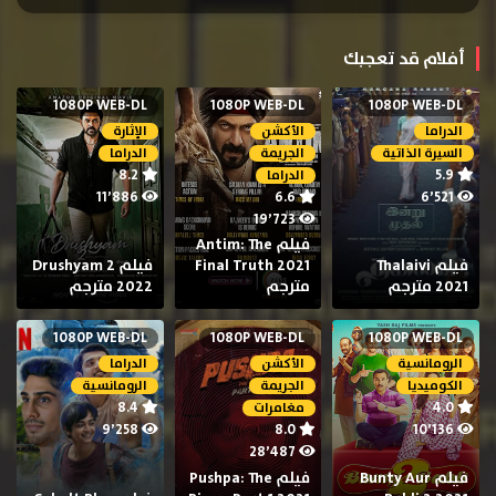
أفلام قد تعجبك
1080P WEB-DL
1080P WEB-DL
1080P WEB-DL
الدراما
الأكشن
الإثارة
السيرة الذاتية
الجريمة
الدراما
8.2
5.9
الدراما
11٬886
6.6
6٬521
19٬723
فيلم Antim: The
فيلم Thalaivi
Final Truth 2021
فيلم Drushyam 2
2021 مترجم
مترجم
2022 مترجم
1080P WEB-DL
1080P WEB-DL
1080P WEB-DL
الرومانسية
الأكشن
الدراما
الكوميديا
الجريمة
الرومانسية
8.4
4.0
مغامرات
9٬258
8.0
10٬136
28٬487
فيلم Bunty Aur
فيلم Pushpa: The