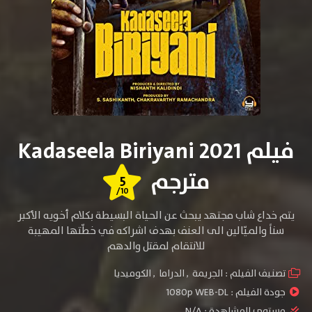
فيلم Kadaseela Biriyani 2021
مترجم
5
/10
يتم خداع شاب مجتهد يبحث عن الحياة البسيطة بكلام أخويه الأكبر
سناً والميّالين الى العنف بهدف اشراكه في خطّتها المهيبة
للانتقام لمقتل والدهم
تصنيف الفيلم :
الجريمة
,
الدراما
,
الكوميديا
جودة الفيلم :
1080p WEB-DL
مستوى المشاهدة :
N/A