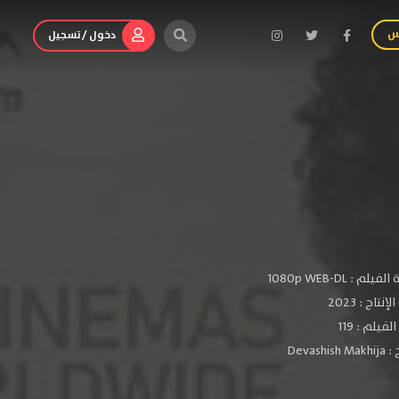
س
دخول / تسجيل
الفيلم :
1080p WEB-DL
لإنتاج :
2023
فيلم : 119
 :
Devashish Makhija