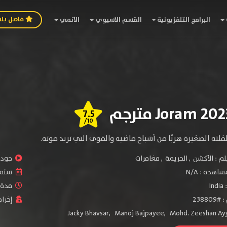
فاصل بل
البرامج التلفزيونية
القسم الاسيوي
الأنمي
7.5
/10
لته الصغيرة هربًا من أشباح ماضيه والقوى التي تريد موته.
لم :
الأكشن
,
الجريمة
,
مغامرات
جودة 
شاهدة :
N/A
سنة ا
:
India
مدة ال
2388
إخراج
Jacky Bhavsar
,
Manoj Bajpayee
,
Mohd. Zeeshan Ay