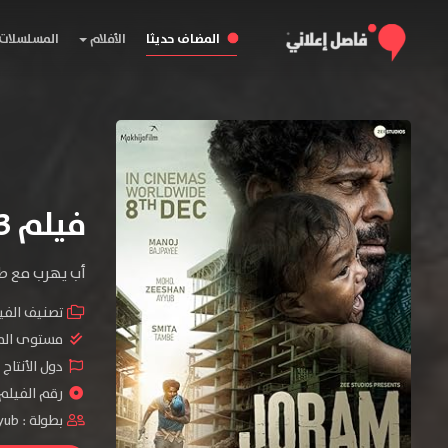
المضاف حديثا
الأفلام
المسلسلات
فيلم Joram 2023 مترجم
أب يهرب مع طف
تصنيف الفي
مستوى الم
دول الأنتاج 
رقم الفيلم : #09
بطولة :
yub