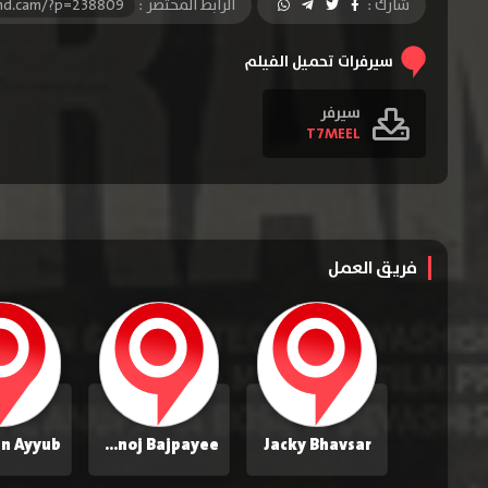
شارك :
الرابط المختصر :
-hd.cam/?p=238809
سيرفرات تحميل الفيلم
سيرفر
T7MEEL
فريق العمل
Manoj Bajpayee
Jacky Bhavsar