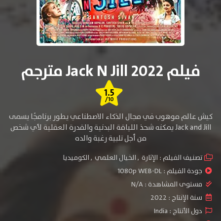
فيلم Jack N Jill 2022 مترجم
1.5
/10
كيش عالم موهوب في مجال الذكاء الاصطناعي يطور برنامجًا يسمى
Jack and Jill يمكنه شحذ اللياقة البدنية والقدرة العقلية لأي شخص
من أجل تلبية رغبة والده
تصنيف الفيلم :
الإثارة
,
الخيال العلمي
,
الكوميديا
جودة الفيلم :
1080p WEB-DL
مستوى المشاهدة :
N/A
سنة الإنتاج :
2022
دول الأنتاج :
India