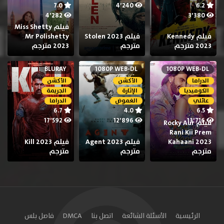
7.0
4٬240
6.2
4٬282
3٬380
فيلم Miss Shetty
فيلم Kennedy
فيلم Stolen 2023
Mr Polishetty
2023 مترجم
مترجم
2023 مترجم
BLURAY
1080P WEB-DL
1080P WEB-DL
الدراما
الأكشن
الأكشن
الكوميديا
الإثارة
الجريمة
عائلي
الغموض
الدراما
6.7
4.0
6.5
17٬592
12٬896
13٬716
فيلم Rocky Aur
Rani Kii Prem
Kahaani 2023
فيلم Agent 2023
فيلم Kill 2023
مترجم
مترجم
مترجم
الرئيسية
الأسئلة الشائعة
اتصل بنا
DMCA
فاصل بلس