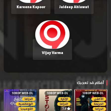
Kareena Kapoor
Jaideep Ahlawat
Vijay Varma
أفلام قد تعجبك
1080P WEB-DL
1080P WEB-DL
1080P WEB-DL
الأكشن
الإثارة
الدراما
الجريمة
الدراما
الرومانسية
7.5
الدراما
الكوميديا