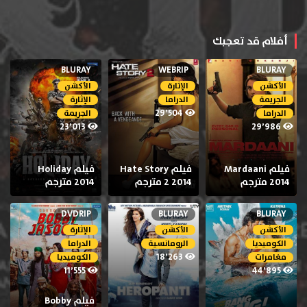
أفلام قد تعجبك
BLURAY
WEBRIP
BLURAY
الأكشن
الإثارة
الأكشن
الجريمة
الدراما
الإثارة
29٬504
الدراما
الجريمة
23٬013
29٬986
فيلم Mardaani
فيلم Hate Story
فيلم Holiday
2014 مترجم
2 2014 مترجم
2014 مترجم
DVDRIP
BLURAY
BLURAY
الأكشن
الأكشن
الإثارة
الكوميديا
الرومانسية
الدراما
18٬263
مغامرات
الكوميديا
11٬555
44٬895
فيلم Bobby