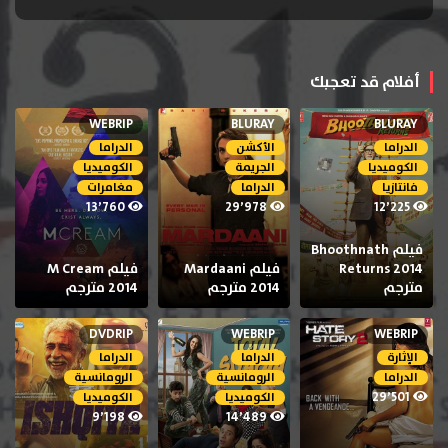
أفلام قد تعجبك
WEBRIP
BLURAY
BLURAY
الدراما
الأكشن
الدراما
الكوميديا
الجريمة
الكوميديا
فانتازيا
الدراما
مغامرات
13٬760
29٬978
12٬225
فيلم Bhoothnath
Returns 2014
فيلم Mardaani
فيلم M Cream
مترجم
2014 مترجم
2014 مترجم
DVDRIP
WEBRIP
WEBRIP
الإثارة
الدراما
الدراما
الدراما
الرومانسية
الرومانسية
29٬501
الكوميديا
الكوميديا
9٬198
14٬489