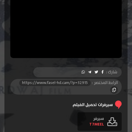
شارك :
الرابط المختصر :
https://www.fasel-hd.cam/?p=32915
سيرفرات تحميل الفيلم
سيرفر
T7MEEL