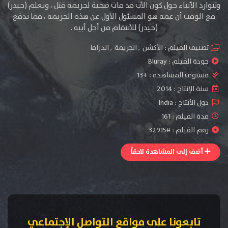
وتتوارد الأنباء حول كون الأب قد مات ضحية لجريمة قتل ، ويعلم (حيدر)
مع الوقت أن عمه هو المسئول الأول عن هذه الجريمة ، مما يدفع
(حيدر) للانتقام من أجل أبيه .
تصنيف الفيلم :
الأكشن
,
الجريمة
,
الدراما
جودة الفيلم :
Bluray
مستوى المشاهدة :
+13
سنة الإنتاج :
2014
دول الأنتاج :
India
مدة الفيلم : 161
رقم الفيلم : #32915
أضف إلى المشاهدة لاحقاً
تابعونا على مواقع التواصل الإجتماعي