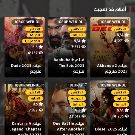
أفلام قد تعجبك
1080P WEB-DL
1080P WEB-DL
1080P WEB-DL
الأكشن
الأكشن
الأكشن
N/A
الدراما
الدراما
N/A
4٬271
الكوميديا
6.3
7٬577
4٬737
فيلم Baahubali:
فيلم Akhanda 2
The Epic 2025
فيلم Dude 2025
2025 مترجم
مترجم
مترجم
1080P WEB-DL
BLURAY
1080P WEB-DL
الأكشن
الأكشن
الأكشن
الإثارة
الجريمة
الإثارة
8.5
الدراما
الدراما
5٬587
8.3
N/A
22٬617
4٬235
فيلم One Battle
فيلم Kantara A
فيلم Diesel 2025
After Another
Legend: Chapter
مترجم
2025 مترجم
1 2025 مترجم