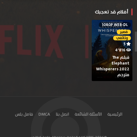
أفلام قد تعجبك
1080P WEB-DL
قصير
وثائقي
5
4٬816
فيلم The
Elephant
Whisperers 2022
مترجم
الرئيسية
الأسئلة الشائعة
اتصل بنا
DMCA
فاصل بلس