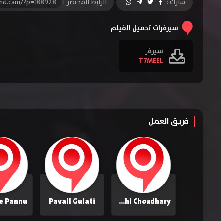
شارك :
الرابط المختصر :
-hd.cam/?p=188928
سيرفرات تحميل الفيلم
سيرفر
T7MEEL
فريق العمل
e Pannu
Pavail Gulati
Himanshi Choudhary