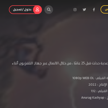
س
دخول / تسجيل
تحصل امرأة على فرصة لإنقاذ حياة صبي يبلغ من العمر 12 عامًا شهد وفاة أثناء عاصفة رعدية حدثت قبل 25 عامًا ، من خلال الاتصال عبر جهاز التلفزيون أثناء
الفيلم :
1080p WEB-DL
لإنتاج :
2022
فيلم : 132
 :
Anurag Kashyap