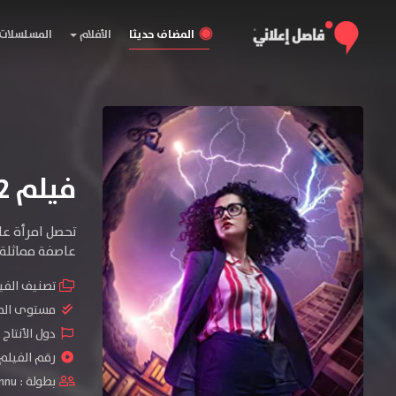
المضاف حديثا
الأفلام
المسلسلات
فيلم Dobaaraa 2022 مترجم
عاصفة مماثلة 
تصنيف الفي
مستوى الم
دول الأنتاج 
رقم الفيلم : #28
بطولة :
nnu