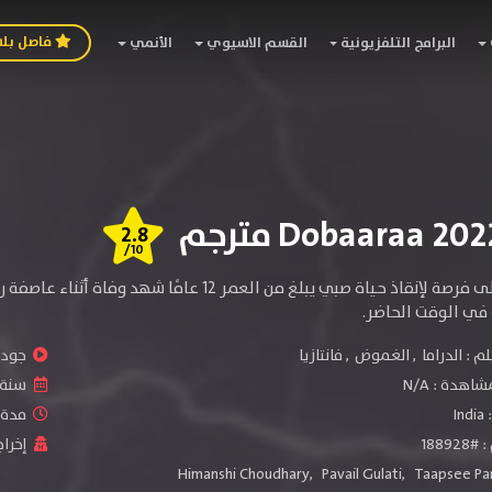
فاصل بل
البرامج التلفزيونية
القسم الاسيوي
الأنمي
2.8
/10
في الوقت الحاضر.
لم :
الدراما
,
الغموض
,
فانتازيا
جودة 
شاهدة :
N/A
سنة ا
:
India
مدة ال
1889
إخراج
Himanshi Choudhary
,
Pavail Gulati
,
Taapsee Pa