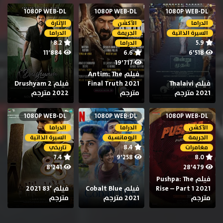
1080P WEB-DL
1080P WEB-DL
1080P WEB-DL
الدراما
الأكشن
الإثارة
السيرة الذاتية
الجريمة
الدراما
8.2
5.9
الدراما
11٬884
6.6
6٬518
19٬717
فيلم Antim: The
فيلم Thalaivi
Final Truth 2021
فيلم Drushyam 2
2021 مترجم
مترجم
2022 مترجم
1080P WEB-DL
1080P WEB-DL
1080P WEB-DL
الأكشن
الدراما
الدراما
الجريمة
الرومانسية
السيرة الذاتية
8.4
مغامرات
تاريخي
7.4
9٬258
8.0
8٬241
28٬479
فيلم Pushpa: The
Rise – Part 1 2021
فيلم Cobalt Blue
فيلم ’83 2021
مترجم
2021 مترجم
مترجم