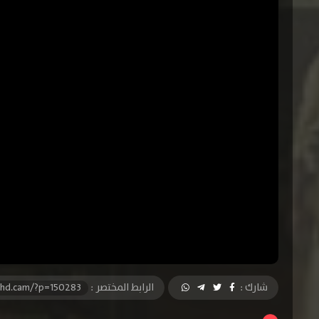
شارك :
الرابط المختصر :
-hd.cam/?p=150283