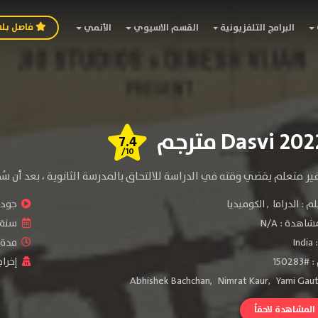
فاصل بل
البرامج التلفزيونية
القسم الاسيوي
الأنمي
7.4
/10
ر متعلم يقضي وقته في الدراسة للالتحاق بالمدرسة الثانوية ، بعد أن س
لم :
الدراما
,
الكوميديا
جودة 
شاهدة :
N/A
سنة ا
:
India
مدة ال
1502
إخراج
Abhishek Bachchan
,
Nimrat Kaur
,
Yami Gau
لمشاهدة لاحقاً