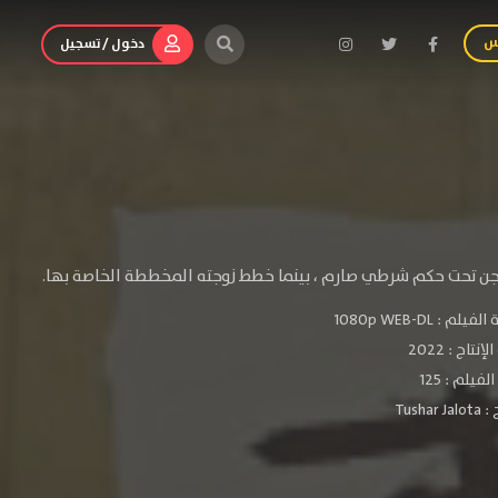
س
دخول / تسجيل
ُجن تحت حكم شرطي صارم ، بينما خطط زوجته المخططة الخاصة بها.
الفيلم :
1080p WEB-DL
لإنتاج :
2022
فيلم : 125
 :
Tushar Jalota