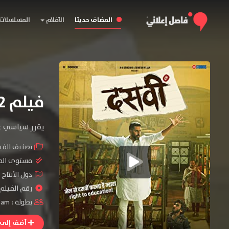
المضاف حديثا
الأفلام
المسلسلات
فيلم Dasvi 2022 مترجم
يقرر سياسي غي
تصنيف الفي
مستوى الم
دول الأنتاج 
رقم الفيلم : #83
بطولة :
tam
أضف إلى ا