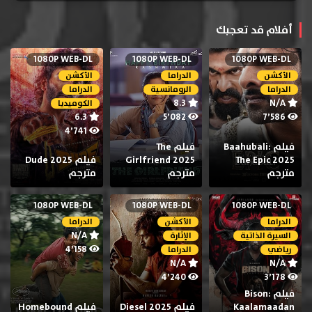
أفلام قد تعجبك
1080P WEB-DL
1080P WEB-DL
1080P WEB-DL
الأكشن
الدراما
الأكشن
الدراما
الرومانسية
الدراما
8.3
N/A
الكوميديا
6.3
5٬082
7٬586
4٬741
فيلم Baahubali:
فيلم The
The Epic 2025
Girlfriend 2025
فيلم Dude 2025
مترجم
مترجم
مترجم
1080P WEB-DL
1080P WEB-DL
1080P WEB-DL
الدراما
الأكشن
الدراما
N/A
السيرة الذاتية
الإثارة
4٬158
رياضي
الدراما
N/A
N/A
4٬240
3٬178
فيلم Bison:
Kaalamaadan
فيلم Diesel 2025
فيلم Homebound