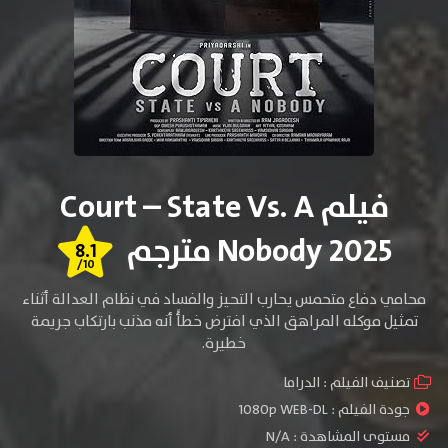
فيلم Court – State Vs. A
Nobody 2025 مترجم
8.1
/10
محامي دفاع متحمس يحارب التحيز والفساد في نظام العدالة أثناء
تمثيل موكله المراهق الذي افترض خطأً أنه مذنب بارتكاب جريمة
خطيرة.
تصنيف الفيلم :
الدراما
جودة الفيلم :
1080p WEB-DL
مستوى المشاهدة :
N/A