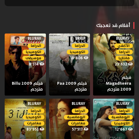
أفلام قد تعجبك
BLURAY
BRRIP
BLURAY
الأكشن
الدراما
الدراما
الدراما
الكوميديا
الكوميديا
10٬806
فانتازيا
موسيقى
8٬314
23٬632
فيلم
Magadheera
فيلم Paa 2009
فيلم Billu 2009
2009 مترجم
مترجم
مترجم
BLURAY
BLURAY
BLURAY
الدراما
الدراما
الدراما
الرومانسية
الرومانسية
الكوميديا
الكوميديا
مغامرات
مغامرات
83٬953
57٬517
12٬667