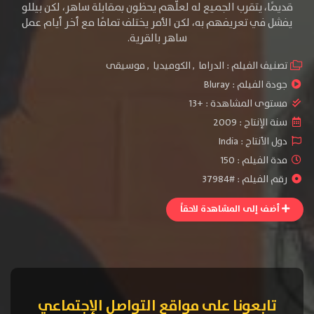
قديمًا، يتقرب الجميع له لعلّهم يحظون بمقابلة ساهر، لكن بيللو
يفشل في تعريفهم به، لكن الأمر يختلف تمامًا مع أخر أيام عمل
ساهر بالقرية.
تصنيف الفيلم :
الدراما
,
الكوميديا
,
موسيقى
جودة الفيلم :
Bluray
مستوى المشاهدة :
+13
سنة الإنتاج :
2009
دول الأنتاج :
India
مدة الفيلم : 150
رقم الفيلم : #37984
أضف إلى المشاهدة لاحقاً
تابعونا على مواقع التواصل الإجتماعي