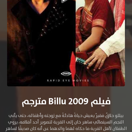
فيلم Billu 2009 مترجم
بيللو حلاقٌ فقيرٌ يعيش حياةً هادئةً مع زوجته وأطفاله، حتى يأتي
النجم السينمائي ساهر خان إلى القرية لتصوير أحد أفلامه، يروي
الطفلان لأهل القرية ما حكاه لهما والدهما عن أنه كان صديقًا لساهر