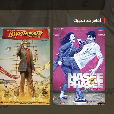
أفلام قد تعجبك