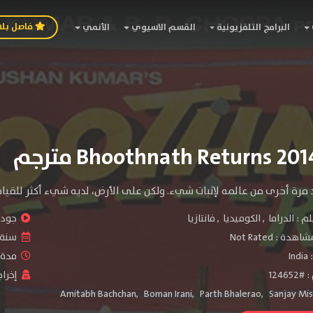
فاصل بل
البرامج التلفزيونية
القسم الاسيوي
الأنمي
مرة أخرى من عالمه لإثبات شيء. ولكن على الأرض، لديه شيء أكثر للقيام 
لم :
الدراما
,
الكوميديا
,
فانتازيا
جودة 
شاهدة :
Not Rated
سنة ا
:
India
مدة ال
1246
إخراج
Amitabh Bachchan
,
Boman Irani
,
Parth Bhalerao
,
Sanjay Mi