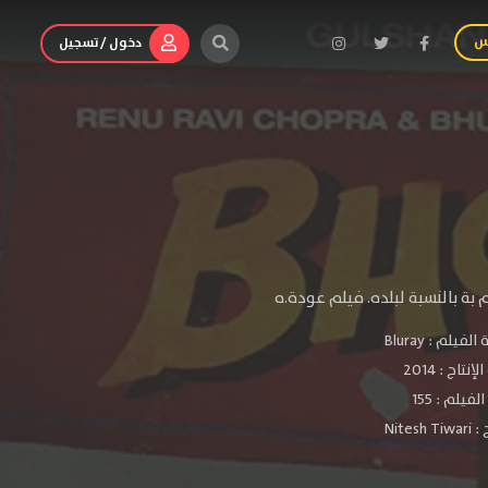
س
دخول / تسجيل
بة بالنسبة لبلده. فيلم عودة.ه
الفيلم :
Bluray
لإنتاج :
2014
فيلم : 155
 :
Nitesh Tiwari