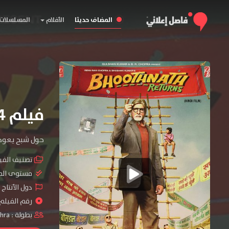
المضاف حديثا
الأفلام
المسلسلات
فيلم Bhoothnath Returns 2014 مترجم
حول شبح يعود 
تصنيف الفي
مستوى الم
دول الأنتاج 
رقم الفيلم : #52
بطولة :
shra