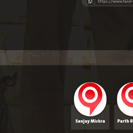
https://www.fasel
Sanjay Mishra
Parth 