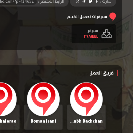
شارك :
الرابط المختصر :
-hd.cam/?p=124652
سيرفرات تحميل الفيلم
سيرفر
T7MEEL
فريق العمل
Bhalerao
Boman Irani
Amitabh Bachchan