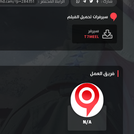
شارك :
الرابط المختصر :
-hd.cam/?p=284351
سيرفرات تحميل الفيلم
سيرفر
T7MEEL
فريق العمل
N/A