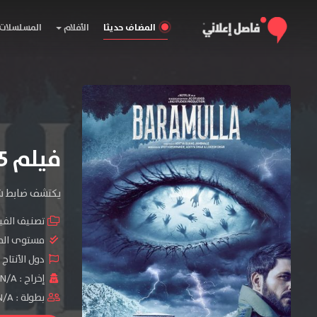
المضاف حديثا
الأفلام
المسلسلات
فيلم Baramulla 2025 مترجم
يكتشف ضابط شر
تصنيف الفي
مستوى الم
دول الأنتاج 
إخراج :
N/A
بطولة :
N/A