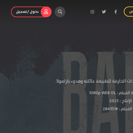
س
دخول / تسجيل
الخارقة للطبيعة عائلته وهدوء بارامولا.
الفيلم :
1080p WEB-DL
لإنتاج :
2025
يلم : #284351