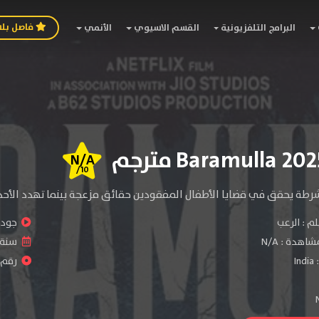
فاصل بل
البرامج التلفزيونية
القسم الاسيوي
الأنمي
N/A
/10
طة يحقق في قضايا الأطفال المفقودين حقائق مزعجة بينما تهدد الأحداث 
لم :
الرعب
جودة 
شاهدة :
N/A
سنة ا
:
India
رقم الف