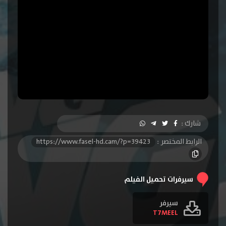
شارك :
الرابط المختصر :
https://www.fasel-hd.cam/?p=39423
سيرفرات تحميل الفيلم
سيرفر
T7MEEL