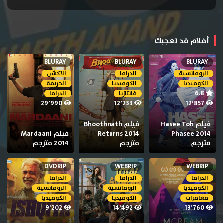
أفلام قد تعجبك
BLURAY
BLURAY
BLURAY
الرومانسية
الدراما
الأكشن
الكوميديا
الكوميديا
الجريمة
6.8
فانتازيا
الدراما
29٬990
12٬233
12٬857
فيلم Hasee Toh
فيلم Bhoothnath
Phasee 2014
Returns 2014
فيلم Mardaani
مترجم
مترجم
2014 مترجم
DVDRIP
WEBRIP
WEBRIP
الدراما
الدراما
الدراما
الكوميديا
الرومانسية
الرومانسية
مغامرات
الكوميديا
الكوميديا
9٬202
14٬492
13٬760