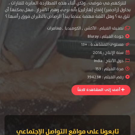
لتتركهم في فوضى ، ولكن أثناء هذه المطاردة العابرة للقارات ،
يحاول (راجفير) إقناع (هارلين) بأنه بريء وهم الأشرار . فهل يمكنها أن
تثق به ؟ وهل الثقة مهمة عندما يبدأ الرصاص بالطيران فوق رأسها ؟
تصنيف الفيلم :
الأكشن
,
الكوميديا
,
مغامرات
جودة الفيلم :
Bluray
مستوى المشاهدة :
+13
سنة الإنتاج :
2014
دول الأنتاج :
India
مدة الفيلم : 153
رقم الفيلم : #39423
أضف إلى المشاهدة لاحقاً
تابعونا على مواقع التواصل الإجتماعي