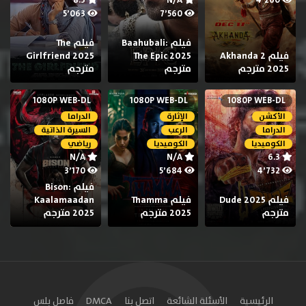
8.3
N/A
4٬260
5٬063
7٬560
فيلم Baahubali:
فيلم The
فيلم Akhanda 2
The Epic 2025
Girlfriend 2025
2025 مترجم
مترجم
مترجم
1080P WEB-DL
1080P WEB-DL
1080P WEB-DL
الأكشن
الإثارة
الدراما
الدراما
الرعب
السيرة الذاتية
الكوميديا
الكوميديا
رياضي
N/A
N/A
6.3
3٬170
5٬684
4٬732
فيلم Bison:
فيلم Dude 2025
فيلم Thamma
Kaalamaadan
مترجم
2025 مترجم
2025 مترجم
الرئيسية
الأسئلة الشائعة
اتصل بنا
DMCA
فاصل بلس