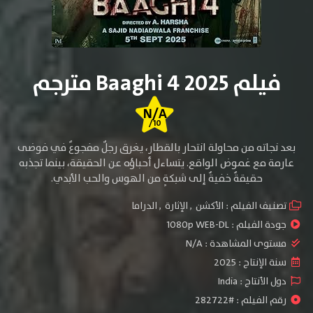
فيلم Baaghi 4 2025 مترجم
N/A
/10
بعد نجاته من محاولة انتحار بالقطار، يغرق رجلٌ مفجوعٌ في فوضى
عارمة مع غموض الواقع. يتساءل أحباؤه عن الحقيقة، بينما تجذبه
حقيقةٌ خفيةٌ إلى شبكةٍ من الهوس والحب الأبدي.
تصنيف الفيلم :
الأكشن
,
الإثارة
,
الدراما
جودة الفيلم :
1080p WEB-DL
مستوى المشاهدة :
N/A
سنة الإنتاج :
2025
دول الأنتاج :
India
رقم الفيلم : #282722