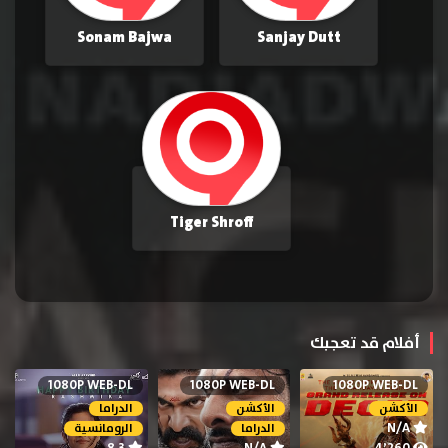
Sonam Bajwa
Sanjay Dutt
Tiger Shroff
أفلام قد تعجبك
1080P WEB-DL
1080P WEB-DL
1080P WEB-DL
الأكشن
الأكشن
الدراما
N/A
الدراما
الرومانسية