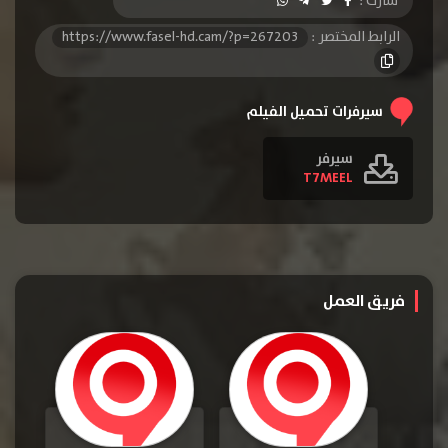
شارك :
الرابط المختصر :
https://www.fasel-hd.cam/?p=267203
سيرفرات تحميل الفيلم
سيرفر
T7MEEL
فريق العمل