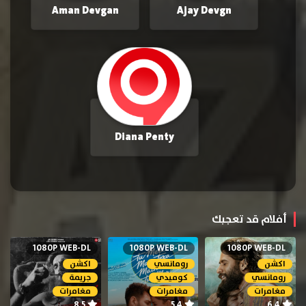
Aman Devgan
Ajay Devgn
Diana Penty
أفلام قد تعجبك
1080P WEB-DL
1080P WEB-DL
1080P WEB-DL
اكشن
رومانسي
اكشن
رومانسي
كوميدي
جريمة
مغامرات
مغامرات
مغامرات
8.5
5.4
6.4