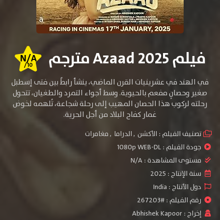
فيلم Azaad 2025 مترجم
N/A
/10
في الهند في عشرينيات القرن الماضي، ينشأ رابطٌ بين فتى إسطبل
صغير وحصانٍ مفعم بالحيوية. وسط أجواء التمرد والطغيان، تتحول
رحلته لركوب هذا الحصان المهيب إلى رحلة شجاعة، تُلهمه لخوض
غمار كفاح البلاد من أجل الحرية.
تصنيف الفيلم :
الأكشن
,
الدراما
,
مغامرات
جودة الفيلم :
1080p WEB-DL
مستوى المشاهدة :
N/A
سنة الإنتاج :
2025
دول الأنتاج :
India
رقم الفيلم : #267203
إخراج :
Abhishek Kapoor