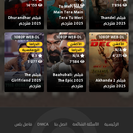
14٬159
6٬812
1٬896
فيلم Tu Meri
Main Tera Main
فيلم Thandel
Tera Tu Meri
فيلم Dhurandhar
2025 مترجم
2025 مترجم
2025 مترجم
1080P WEB-DL
1080P WEB-DL
1080P WEB-DL
الأكشن
الأكشن
الدراما
N/A
الدراما
الرومانسية
8.3
N/A
4٬271
5٬077
7٬584
فيلم Baahubali:
فيلم The
فيلم Akhanda 2
The Epic 2025
Girlfriend 2025
2025 مترجم
مترجم
مترجم
الرئيسية
الأسئلة الشائعة
اتصل بنا
DMCA
فاصل بلس