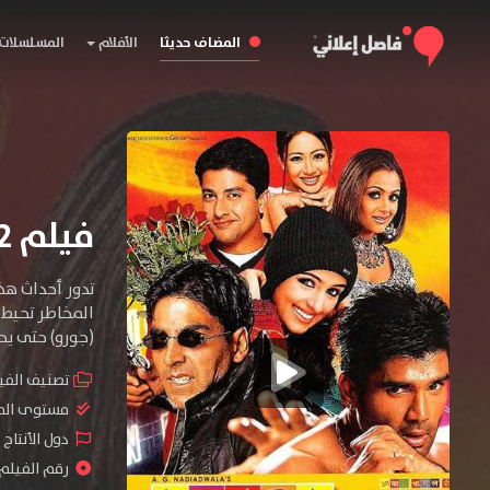
المضاف حديثا
الأفلام
المسلسلات
فيلم Awara Paagal Deewana 2002 مترجم
تدور أحداث هذا
المخاطر تحيط 
(جورو) حتى يح
تصنيف الفي
مستوى الم
دول الأنتاج 
رقم الفيلم : #6