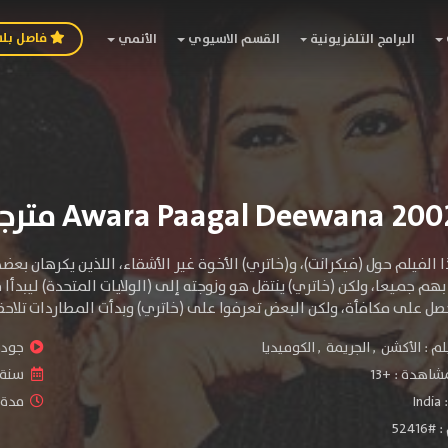
فاصل بل
البرامج التلفزيونية
القسم الاسيوي
الأنمي
 الفيلم حول (فيكرانت)، و(خاتري) الأخوة غير الأشقاء، اللذين يكرهان بعض
بهم جميعا، ولكن (خاتري) ينتقل هو وزوجته إلى (الولايات المتحدة) ليبدأ
صل على مكافأة، ولكن البعض تعرفوا على (خاتري) وبدأت المطاردات تلاحق
لم :
الأكشن
,
الجريمة
,
الكوميديا
جودة 
شاهدة :
+13
سنة ا
:
India
مدة ال
5241