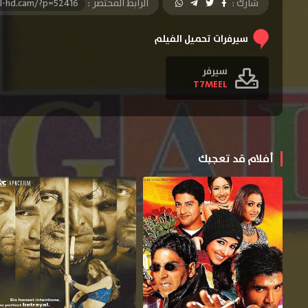
شارك :
الرابط المختصر :
l-hd.cam/?p=52416
سيرفرات تحميل الفيلم
سيرفر
T7MEEL
أفلام قد تعجبك