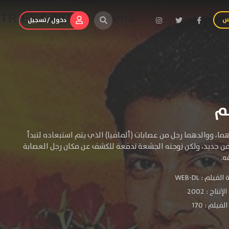
س
دخول / تسجيل
هما، ووالدهما رجل من عصابات (ألمافيا) الذي يتم استبعاده لتبدأ
ا من جديد، ولكن زوجته الجشعة تدفعة للكشف عن مكان رجل العصابة
ه.
الفيلم :
WEB-DL
لإنتاج :
2002
فيلم : 170