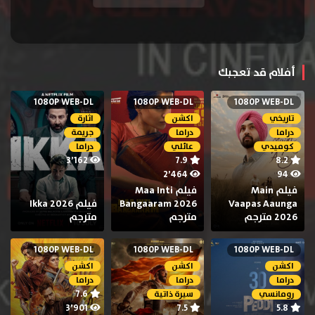
أفلام قد تعجبك
1080P WEB-DL
1080P WEB-DL
1080P WEB-DL
تاريخي
اكشن
اثارة
دراما
دراما
جريمة
كوميدي
عائلي
دراما
3٬162
7.9
8.2
2٬464
94
فيلم Main
فيلم Maa Inti
Vaapas Aaunga
Bangaaram 2026
فيلم Ikka 2026
2026 مترجم
مترجم
مترجم
1080P WEB-DL
1080P WEB-DL
1080P WEB-DL
اكشن
اكشن
اكشن
دراما
دراما
دراما
7.6
رومانسي
سيرة ذاتية
3٬901
7.5
5.8