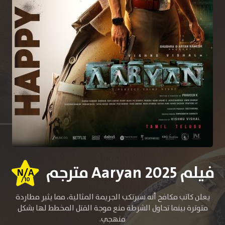
فيلم Aaryan 2025 مترجم
N/A
/10
يعلن كاتب مكافح أنه سيرتكب الجريمة المثالية، مما يثير مطاردة
متوترة بينما تحاول الشرطة منع موجة القتل المخطط لها بشكل
منهجي.