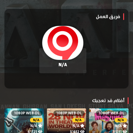
فريق العمل
N/A
أفلام قد تعجبك
1080P WEB-DL
1080P WEB-DL
1080P WEB-DL
N/A
N/A
N/A
N/A
N/A
N/A
4٬725
3٬452
5٬031