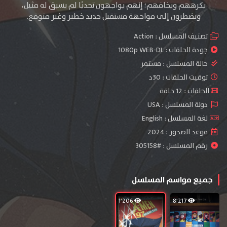
يكرههم ويخافهم؛ إنهم يواجهون تحديًا لم يسبق له مثيل،
ويضطرون إلى مواجهة مستقبل جديد خطير وغير متوقع.
تصنيف المسلسل :
Action
جودة الحلقات :
1080p WEB-DL
حالة المسلسل :
مستمر
توقيت الحلقات : 30د
الحلقات : 12 حلقة
دولة المسلسل : USA
لغة المسلسل : English
موعد الصدور : 2024
رقم المسلسل : #305158
جميع مواسم المسلسل
1٬206
8٬217