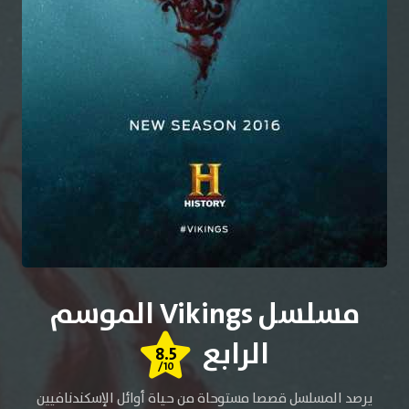
مسلسل Vikings الموسم
الرابع
8.5
/10
يرصد المسلسل قصصا مستوحاة من حياة أوائل الإسكندنافيين