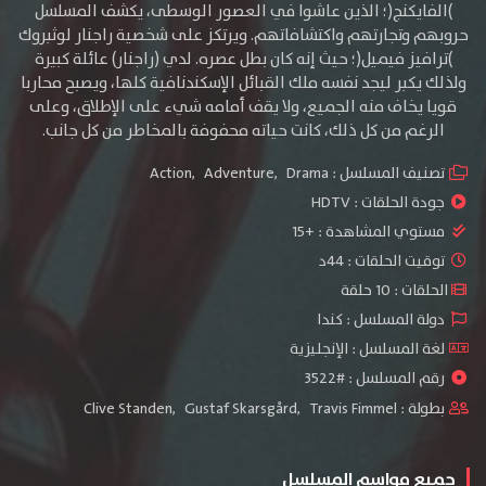
)الفايكنج(؛ الذين عاشوا في العصور الوسطى، يكشف المسلسل
حروبهم وتجارتهم واكتشافاتهم. ويرتكز على شخصية راجنار لوثبروك
)ترافيز فيميل(؛ حيث إنه كان بطل عصره. لدي (راجنار) عائلة كبيرة
ولذلك يكبر ليجد نفسه ملك القبائل الإسكندنافية كلها، ويصبح محاربا
قويا يخاف منه الجميع، ولا يقف أمامه شيء على الإطلاق، وعلى
الرغم من كل ذلك، كانت حياته محفوفة بالمخاطر من كل جانب.
تصنيف المسلسل :
Drama
,
Adventure
,
Action
جودة الحلقات :
HDTV
مستوي المشاهدة :
+15
توقيت الحلقات : 44د
الحلقات : 10 حلقة
دولة المسلسل : كندا
لغة المسلسل : الإنجليزية
رقم المسلسل : #3522
بطولة :
Travis Fimmel
,
Gustaf Skarsgård
,
Clive Standen
جميع مواسم المسلسل