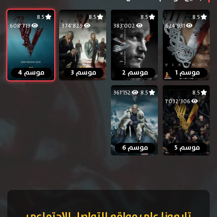
8.5
8.5
8.5
8.5
608٬719
374٬829
383٬002
624٬931
موسم 1
موسم 2
موسم 3
موسم 4
361٬152
8.5
8.5
1٬032٬306
موسم 5
موسم 6
تابعونا على مواقع التواصل الإجتماعي