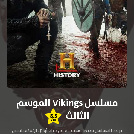
مسلسل Vikings الموسم
الثالث
8.5
/10
يرصد المسلسل قصصا مستوحاة من حياة أوائل الإسكندنافيين