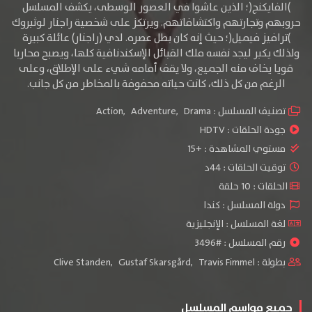
)الفايكنج(؛ الذين عاشوا في العصور الوسطى، يكشف المسلسل
حروبهم وتجارتهم واكتشافاتهم. ويرتكز على شخصية راجنار لوثبروك
)ترافيز فيميل(؛ حيث إنه كان بطل عصره. لدي (راجنار) عائلة كبيرة
ولذلك يكبر ليجد نفسه ملك القبائل الإسكندنافية كلها، ويصبح محاربا
قويا يخاف منه الجميع، ولا يقف أمامه شيء على الإطلاق، وعلى
الرغم من كل ذلك، كانت حياته محفوفة بالمخاطر من كل جانب.
تصنيف المسلسل :
Drama
,
Adventure
,
Action
جودة الحلقات :
HDTV
مستوي المشاهدة :
+15
توقيت الحلقات : 44د
الحلقات : 10 حلقة
دولة المسلسل : كندا
لغة المسلسل : الإنجليزية
رقم المسلسل : #3496
بطولة :
Travis Fimmel
,
Gustaf Skarsgård
,
Clive Standen
جميع مواسم المسلسل