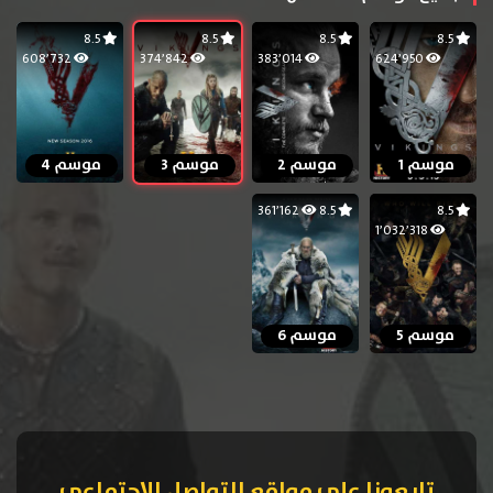
8.5
8.5
8.5
8.5
608٬732
374٬842
383٬014
624٬950
موسم 1
موسم 2
موسم 3
موسم 4
361٬162
8.5
8.5
1٬032٬318
موسم 5
موسم 6
تابعونا على مواقع التواصل الإجتماعي