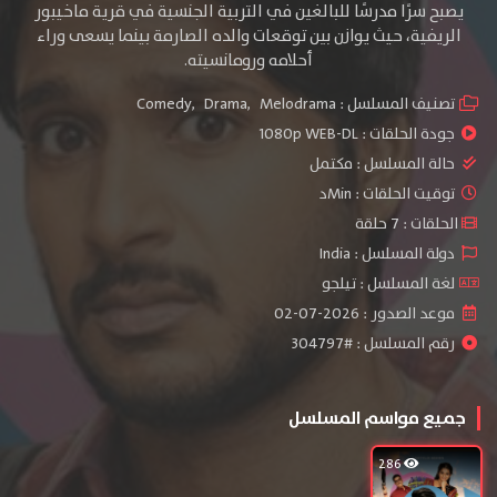
يصبح سرًا مدرسًا للبالغين في التربية الجنسية في قرية ماخيبور
الريفية، حيث يوازن بين توقعات والده الصارمة بينما يسعى وراء
أحلامه ورومانسيته.
تصنيف المسلسل :
Melodrama
,
Drama
,
Comedy
جودة الحلقات :
1080p WEB-DL
حالة المسلسل :
مكتمل
توقيت الحلقات : Minد
الحلقات : 7 حلقة
دولة المسلسل : India
لغة المسلسل : تيلجو
موعد الصدور : 2026-07-02
رقم المسلسل : #304797
جميع مواسم المسلسل
286