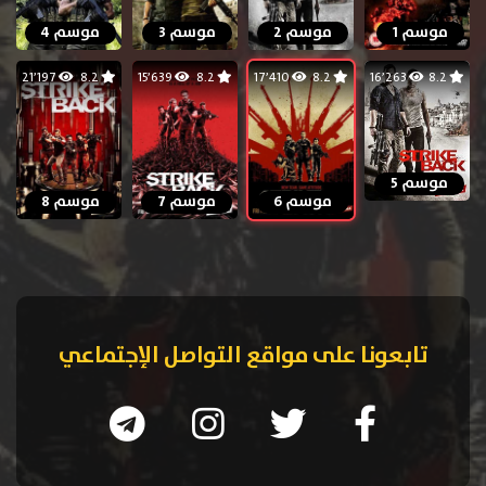
موسم 1
موسم 2
موسم 3
موسم 4
21٬197
8.2
15٬639
8.2
17٬410
8.2
16٬263
8.2
موسم 5
موسم 6
موسم 7
موسم 8
تابعونا على مواقع التواصل الإجتماعي