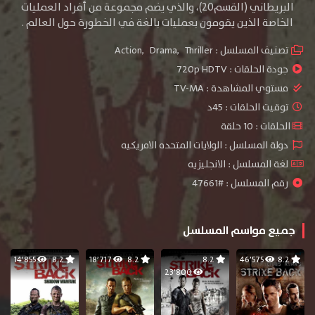
البريطاني (القسم20)، والذي يضم مجموعة من أفراد العمليات
الخاصة الذين يقومون بعمليات بالغة في الخطورة حول العالم .
تصنيف المسلسل :
Thriller
,
Drama
,
Action
جودة الحلقات :
720p HDTV
مستوي المشاهدة :
TV-MA
توقيت الحلقات : 45د
الحلقات : 10 حلقة
دولة المسلسل : الولايات المتحده الامريكيه
لغة المسلسل : الانجليزيه
رقم المسلسل : #47661
جميع مواسم المسلسل
14٬855
8.2
18٬717
8.2
8.2
46٬575
8.2
23٬800