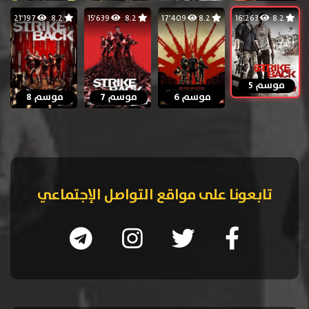
21٬197
8.2
15٬639
8.2
17٬409
8.2
16٬263
8.2
موسم 5
موسم 6
موسم 7
موسم 8
تابعونا على مواقع التواصل الإجتماعي