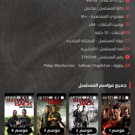
جودة الحلقات :
Bluray
حالة المسلسل :
مكتمل
مستوي المشاهدة :
+16
توقيت الحلقات : 44د
الحلقات : 10 حلقة
دولة المسلسل : المملكة المتحدة
لغة المسلسل : الانجليزية
رقم المسلسل : #23900
بطولة :
Sullivan Stapleton
,
Philip Winchester
جميع مواسم المسلسل
14٬854
8.2
18٬717
8.2
23٬796
8.2
46٬575
8.2
موسم 1
موسم 2
موسم 3
موسم 4